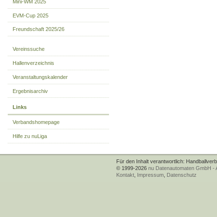
Mini-WM 2025
EVM-Cup 2025
Freundschaft 2025/26
Vereinssuche
Hallenverzeichnis
Veranstaltungskalender
Ergebnisarchiv
Links
Verbandshomepage
Hilfe zu nuLiga
Für den Inhalt verantwortlich: Handballver
© 1999-
2026
nu Datenautomaten GmbH - Au
Kontakt
,
Impressum
,
Datenschutz