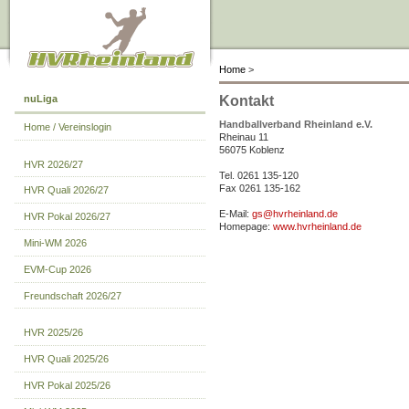
Home
>
nuLiga
Kontakt
Handballverband Rheinland e.V.
Home / Vereinslogin
Rheinau 11
56075 Koblenz
HVR 2026/27
Tel. 0261 135-120
Fax 0261 135-162
HVR Quali 2026/27
E-Mail:
gs@hvrheinland.de
HVR Pokal 2026/27
Homepage:
www.hvrheinland.de
Mini-WM 2026
EVM-Cup 2026
Freundschaft 2026/27
HVR 2025/26
HVR Quali 2025/26
HVR Pokal 2025/26