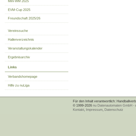
Mini-WM 2025
EVM-Cup 2025
Freundschaft 2025/26
Vereinssuche
Hallenverzeichnis
Veranstaltungskalender
Ergebnisarchiv
Links
Verbandshomepage
Hilfe zu nuLiga
Für den Inhalt verantwortlich: Handballver
© 1999-2026
nu Datenautomaten GmbH - Au
Kontakt
,
Impressum
,
Datenschutz