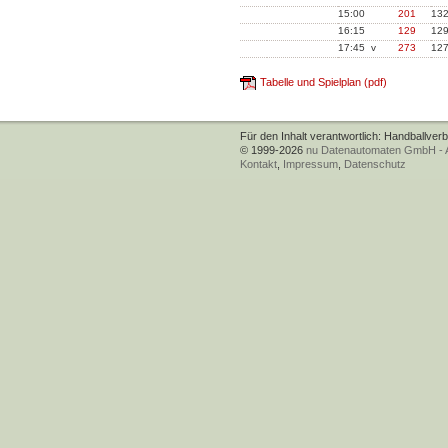
15:00
201
13
16:15
129
12
17:45 v
273
12
Tabelle und Spielplan (pdf)
Für den Inhalt verantwortlich: Handballver
© 1999-2026
nu Datenautomaten GmbH - Au
Kontakt
,
Impressum
,
Datenschutz