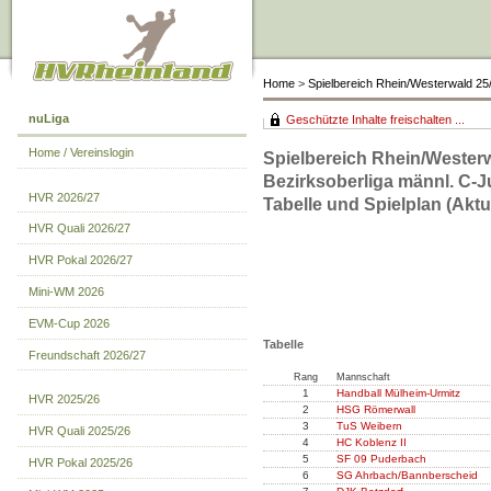
Home
>
Spielbereich Rhein/Westerwald 2
nuLiga
Geschützte Inhalte freischalten ...
Home / Vereinslogin
Spielbereich Rhein/Westerw
Bezirksoberliga männl. C-
HVR 2026/27
Tabelle und Spielplan (Aktue
HVR Quali 2026/27
HVR Pokal 2026/27
Mini-WM 2026
EVM-Cup 2026
Tabelle
Freundschaft 2026/27
Rang
Mannschaft
1
Handball Mülheim-Urmitz
HVR 2025/26
2
HSG Römerwall
3
TuS Weibern
HVR Quali 2025/26
4
HC Koblenz II
5
SF 09 Puderbach
HVR Pokal 2025/26
6
SG Ahrbach/Bannberscheid