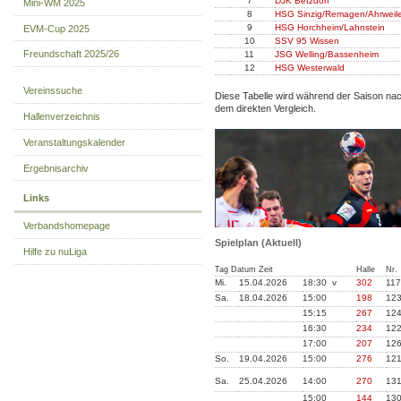
7
DJK Betzdorf
Mini-WM 2025
8
HSG Sinzig/Remagen/Ahrweile
9
HSG Horchheim/Lahnstein
EVM-Cup 2025
10
SSV 95 Wissen
Freundschaft 2025/26
11
JSG Welling/Bassenheim
12
HSG Westerwald
Vereinssuche
Diese Tabelle wird während der Saison na
dem direkten Vergleich.
Hallenverzeichnis
Veranstaltungskalender
Ergebnisarchiv
Links
Verbandshomepage
Spielplan (Aktuell)
Hilfe zu nuLiga
Tag Datum Zeit
Halle
Nr.
Mi.
15.04.2026
18:30 v
302
117
Sa.
18.04.2026
15:00
198
12
15:15
267
12
16:30
234
12
17:00
207
12
So.
19.04.2026
15:00
276
12
Sa.
25.04.2026
14:00
270
13
15:00
144
13