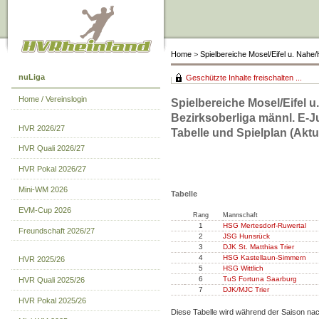
Home
>
Spielbereiche Mosel/Eifel u. Nah
nuLiga
Geschützte Inhalte freischalten ...
Home / Vereinslogin
Spielbereiche Mosel/Eifel 
Bezirksoberliga männl. E-
HVR 2026/27
Tabelle und Spielplan (Aktue
HVR Quali 2026/27
HVR Pokal 2026/27
Mini-WM 2026
Tabelle
EVM-Cup 2026
Rang
Mannschaft
1
HSG Mertesdorf-Ruwertal
Freundschaft 2026/27
2
JSG Hunsrück
3
DJK St. Matthias Trier
4
HSG Kastellaun-Simmern
HVR 2025/26
5
HSG Wittlich
6
TuS Fortuna Saarburg
HVR Quali 2025/26
7
DJK/MJC Trier
HVR Pokal 2025/26
Diese Tabelle wird während der Saison na