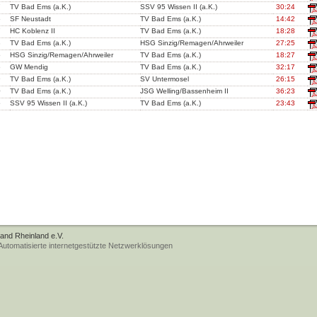
7
TV Bad Ems (a.K.)
SSV 95 Wissen II (a.K.)
30:24
6
SF Neustadt
TV Bad Ems (a.K.)
14:42
7
HC Koblenz II
TV Bad Ems (a.K.)
18:28
3
TV Bad Ems (a.K.)
HSG Sinzig/Remagen/Ahrweiler
27:25
5
HSG Sinzig/Remagen/Ahrweiler
TV Bad Ems (a.K.)
18:27
6
GW Mendig
TV Bad Ems (a.K.)
32:17
9
TV Bad Ems (a.K.)
SV Untermosel
26:15
0
TV Bad Ems (a.K.)
JSG Welling/Bassenheim II
36:23
5
SSV 95 Wissen II (a.K.)
TV Bad Ems (a.K.)
23:43
band Rheinland e.V.
tomatisierte internetgestützte Netzwerklösungen