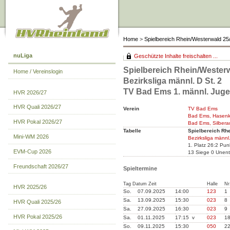
Home
>
Spielbereich Rhein/Westerwald 25
nuLiga
Geschützte Inhalte freischalten ...
Spielbereich Rhein/Westerw
Home / Vereinslogin
Bezirksliga männl. D St. 2
TV Bad Ems 1. männl. Jug
HVR 2026/27
HVR Quali 2026/27
Verein
TV Bad Ems
Bad Ems, Hasenk
HVR Pokal 2026/27
Bad Ems, Silbera
Tabelle
Spielbereich Rh
Mini-WM 2026
Bezirksliga männl.
1. Platz 26:2 Pu
EVM-Cup 2026
13 Siege 0 Unent
Freundschaft 2026/27
Spieltermine
Tag Datum Zeit
Halle
Nr
HVR 2025/26
So.
07.09.2025
14:00
123
1
Sa.
13.09.2025
15:30
023
8
HVR Quali 2025/26
Sa.
27.09.2025
16:30
023
9
HVR Pokal 2025/26
Sa.
01.11.2025
17:15 v
023
1
So.
09.11.2025
15:30
050
2