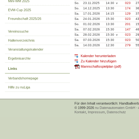
Mini-WM 2025
So.
23.11.2025
14:30 v
023
2
So.
14.12.2025
13:30
174
3
EVM-Cup 2025
Sa.
17.01.2026
14:15
129
3
Freundschaft 2025/26
Sa.
24.01.2026
15:30
023
4
So.
01.02.2026
13:30
201
1
Sa.
07.02.2026
15:30
147
4
Vereinssuche
Sa.
28.02.2026
15:30 v
023
2
Sa.
07.03.2026
15:30
023
5
Hallenverzeichnis
Sa.
14.03.2026
12:30
279
5
Veranstaltungskalender
Kalender herunterladen
Ergebnisarchiv
Zu Kalender hinzufügen
Mannschaftsspielplan (pdf)
Links
Verbandshomepage
Hilfe zu nuLiga
Für den Inhalt verantwortlich: Handballver
© 1999-2026
nu Datenautomaten GmbH - Au
Kontakt
,
Impressum
,
Datenschutz