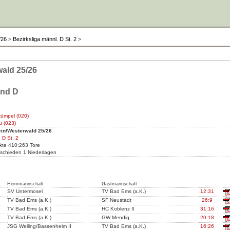
/26
>
Bezirksliga männl. D St. 2
>
ald 25/26
end D
ümpel (020)
u (023)
ein/Westerwald 25/26
 D St. 2
nkte 410:263 Tore
schieden 1 Niederlagen
.
Heimmannschaft
Gastmannschaft
SV Untermosel
TV Bad Ems (a.K.)
12:31
TV Bad Ems (a.K.)
SF Neustadt
26:9
TV Bad Ems (a.K.)
HC Koblenz II
31:16
8
TV Bad Ems (a.K.)
GW Mendig
20:18
2
JSG Welling/Bassenheim II
TV Bad Ems (a.K.)
16:26