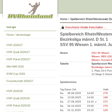
Home
>
Spielbereich Rhein/Westerwald 25
nuLiga
Geschützte Inhalte freischalten ...
Spielbereich Rhein/Westerw
Home / Vereinslogin
Bezirksliga männl. D St. 1
SSV 95 Wissen 1. männl. 
HVR 2026/27
HVR Quali 2026/27
Verein
SSV 95 Wissen
Wissen, BBS (282
HVR Pokal 2026/27
Wissen, Konrad-A
Tabelle
Spielbereich Rh
Mini-WM 2026
Bezirksliga männl.
1. Platz 24:0 Pu
EVM-Cup 2026
12 Siege 0 Unent
Freundschaft 2026/27
Spieltermine
Tag Datum Zeit
Halle
HVR 2025/26
Sa.
06.09.2025
14:00
279
Sa.
13.09.2025
14:00
198
HVR Quali 2025/26
Sa.
27.09.2025
14:15 v
272
HVR Pokal 2025/26
Sa.
04.10.2025
15:00
279
Sa.
01.11.2025
15:15
126