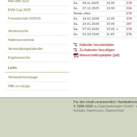
Mini-WM 2025
Sa.
08.11.2025
15:00
279
So.
07.12.2025
13:30
234
EVM-Cup 2025
Termin offen
279
Freundschaft 2025/26
So.
18.01.2026
12:00
279
Sa.
24.01.2026
15:00
267
Sa.
07.02.2026
15:00 v
279
Vereinssuche
So.
01.03.2026
11:45
276
Hallenverzeichnis
Kalender herunterladen
Veranstaltungskalender
Zu Kalender hinzufügen
Mannschaftsspielplan (pdf)
Ergebnisarchiv
Links
Verbandshomepage
Hilfe zu nuLiga
Für den Inhalt verantwortlich: Handballver
© 1999-2026
nu Datenautomaten GmbH - Au
Kontakt
,
Impressum
,
Datenschutz