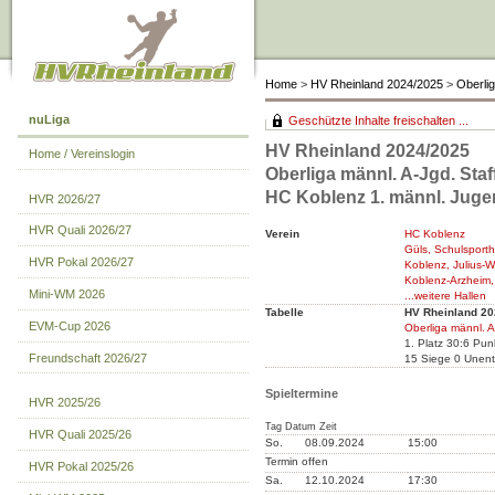
Home
>
HV Rheinland 2024/2025
>
Oberlig
nuLiga
Geschützte Inhalte freischalten ...
HV Rheinland 2024/2025
Home / Vereinslogin
Oberliga männl. A-Jgd. Staf
HC Koblenz 1. männl. Jug
HVR 2026/27
HVR Quali 2026/27
Verein
HC Koblenz
Güls, Schulsporth
HVR Pokal 2026/27
Koblenz, Julius-W
Koblenz-Arzheim, 
Mini-WM 2026
...weitere Hallen
Tabelle
HV Rheinland 20
EVM-Cup 2026
Oberliga männl. A
1. Platz 30:6 Pu
Freundschaft 2026/27
15 Siege 0 Unent
Spieltermine
HVR 2025/26
Tag Datum Zeit
HVR Quali 2025/26
So.
08.09.2024
15:00
Termin offen
HVR Pokal 2025/26
Sa.
12.10.2024
17:30