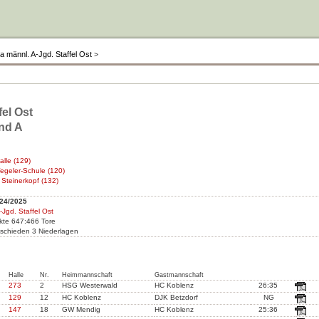
a männl. A-Jgd. Staffel Ost
>
fel Ost
end A
alle (129)
egeler-Schule (120)
Steinerkopf (132)
24/2025
-Jgd. Staffel Ost
nkte 647:466 Tore
schieden 3 Niederlagen
Halle
Nr.
Heimmannschaft
Gastmannschaft
273
2
HSG Westerwald
HC Koblenz
26:35
129
12
HC Koblenz
DJK Betzdorf
NG
147
18
GW Mendig
HC Koblenz
25:36