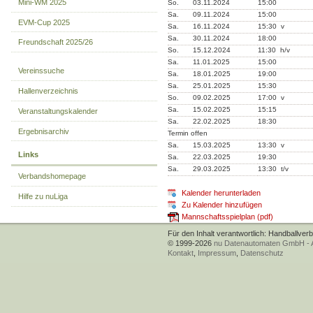
Mini-WM 2025
So.
03.11.2024
15:00
Sa.
09.11.2024
15:00
EVM-Cup 2025
Sa.
16.11.2024
15:30 v
Sa.
30.11.2024
18:00
Freundschaft 2025/26
So.
15.12.2024
11:30 h/v
Sa.
11.01.2025
15:00
Vereinssuche
Sa.
18.01.2025
19:00
Sa.
25.01.2025
15:30
Hallenverzeichnis
So.
09.02.2025
17:00 v
Sa.
15.02.2025
15:15
Veranstaltungskalender
Sa.
22.02.2025
18:30
Ergebnisarchiv
Termin offen
Sa.
15.03.2025
13:30 v
Links
Sa.
22.03.2025
19:30
Sa.
29.03.2025
13:30 t/v
Verbandshomepage
Kalender herunterladen
Hilfe zu nuLiga
Zu Kalender hinzufügen
Mannschaftsspielplan (pdf)
Für den Inhalt verantwortlich: Handballver
© 1999-2026
nu Datenautomaten GmbH - Au
Kontakt
,
Impressum
,
Datenschutz