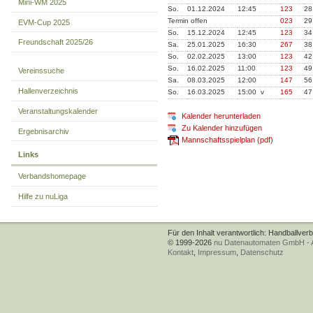
Mini-WM 2025
So.
01.12.2024
12:45
123
28
Termin offen
023
29
EVM-Cup 2025
So.
15.12.2024
12:45
123
34
Freundschaft 2025/26
Sa.
25.01.2025
16:30
267
38
So.
02.02.2025
13:00
123
42
So.
16.02.2025
11:00
123
49
Vereinssuche
Sa.
08.03.2025
12:00
147
56
Hallenverzeichnis
So.
16.03.2025
15:00 v
165
47
Veranstaltungskalender
Kalender herunterladen
Zu Kalender hinzufügen
Ergebnisarchiv
Mannschaftsspielplan (pdf)
Links
Verbandshomepage
Hilfe zu nuLiga
Für den Inhalt verantwortlich: Handballver
© 1999-2026
nu Datenautomaten GmbH - Au
Kontakt
,
Impressum
,
Datenschutz