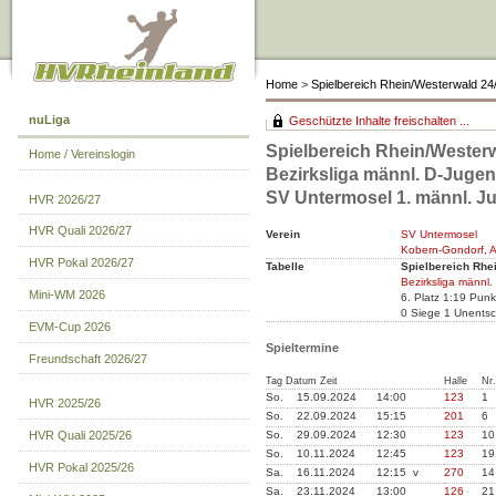
Home
>
Spielbereich Rhein/Westerwald 24
nuLiga
Geschützte Inhalte freischalten ...
Spielbereich Rhein/Westerw
Home / Vereinslogin
Bezirksliga männl. D-Jugen
SV Untermosel 1. männl. 
HVR 2026/27
HVR Quali 2026/27
Verein
SV Untermosel
Kobern-Gondorf, A
HVR Pokal 2026/27
Tabelle
Spielbereich Rhe
Bezirksliga männl.
Mini-WM 2026
6. Platz 1:19 Pun
0 Siege 1 Unentsc
EVM-Cup 2026
Spieltermine
Freundschaft 2026/27
Tag Datum Zeit
Halle
Nr.
So.
15.09.2024
14:00
123
1
HVR 2025/26
So.
22.09.2024
15:15
201
6
So.
29.09.2024
12:30
123
10
HVR Quali 2025/26
So.
10.11.2024
12:45
123
19
HVR Pokal 2025/26
Sa.
16.11.2024
12:15 v
270
14
Sa.
23.11.2024
13:00
126
21