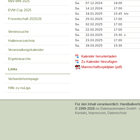
Mini-WM 2025
Sa.
07.12.2024
19:00
Sa.
14.12.2024
17:00
EVM-Cup 2025
So.
19.01.2025
15:45 h/v
Freundschaft 2025/26
Sa.
25.01.2025
17:00
So.
02.02.2025
17:00
Sa.
22.02.2025
17:00
Vereinssuche
Sa.
22.03.2025
15:30 v
So.
23.03.2025
17:00
Hallenverzeichnis
Sa.
29.03.2025
15:30
Veranstaltungskalender
Kalender herunterladen
Ergebnisarchiv
Zu Kalender hinzufügen
Mannschaftsspielplan (pdf)
Links
Verbandshomepage
Hilfe zu nuLiga
Für den Inhalt verantwortlich: Handballver
© 1999-2026
nu Datenautomaten GmbH - Au
Kontakt
,
Impressum
,
Datenschutz