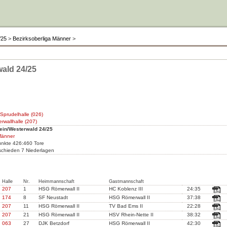
/25
>
Bezirksoberliga Männer
>
ald 24/25
Sprudelhalle (026)
rwallhalle (207)
ein/Westerwald 24/25
Männer
unkte 426:460 Tore
schieden 7 Niederlagen
Halle
Nr.
Heimmannschaft
Gastmannschaft
207
1
HSG Römerwall II
HC Koblenz III
24:35
174
8
SF Neustadt
HSG Römerwall II
37:38
207
11
HSG Römerwall II
TV Bad Ems II
22:28
207
21
HSG Römerwall II
HSV Rhein-Nette II
38:32
063
27
DJK Betzdorf
HSG Römerwall II
42:30