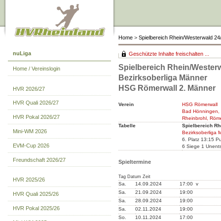
Home
>
Spielbereich Rhein/Westerwald 24
nuLiga
Geschützte Inhalte freischalten ...
Spielbereich Rhein/Westerw
Home / Vereinslogin
Bezirksoberliga Männer
HSG Römerwall 2. Männer
HVR 2026/27
HVR Quali 2026/27
Verein
HSG Römerwall
Bad Hönningen, 
HVR Pokal 2026/27
Rheinbrohl, Röme
Tabelle
Spielbereich Rh
Mini-WM 2026
Bezirksoberliga 
6. Platz 13:15 P
EVM-Cup 2026
6 Siege 1 Unent
Freundschaft 2026/27
Spieltermine
Tag Datum Zeit
HVR 2025/26
Sa.
14.09.2024
17:00 v
Sa.
21.09.2024
19:00
HVR Quali 2025/26
Sa.
28.09.2024
19:00
HVR Pokal 2025/26
Sa.
02.11.2024
19:00
So.
10.11.2024
17:00