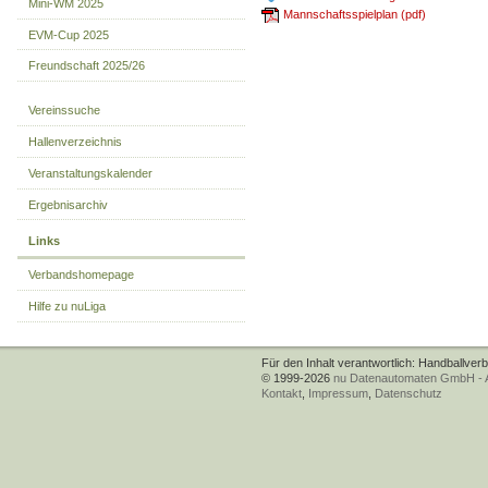
Mini-WM 2025
Mannschaftsspielplan (pdf)
EVM-Cup 2025
Freundschaft 2025/26
Vereinssuche
Hallenverzeichnis
Veranstaltungskalender
Ergebnisarchiv
Links
Verbandshomepage
Hilfe zu nuLiga
Für den Inhalt verantwortlich: Handballver
© 1999-2026
nu Datenautomaten GmbH - Au
Kontakt
,
Impressum
,
Datenschutz