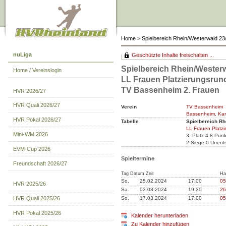
Home
>
Spielbereich Rhein/Westerwald 23
nuLiga
Geschützte Inhalte freischalten ...
Spielbereich Rhein/Westerw
Home / Vereinslogin
LL Frauen Platzierungsrun
TV Bassenheim 2. Frauen
HVR 2026/27
HVR Quali 2026/27
Verein
TV Bassenheim
Bassenheim, Kar
HVR Pokal 2026/27
Tabelle
Spielbereich Rh
LL Frauen Platzi
Mini-WM 2026
3. Platz 4:8 Pun
2 Siege 0 Unent
EVM-Cup 2026
Spieltermine
Freundschaft 2026/27
Tag Datum Zeit
Ha
So.
25.02.2024
17:00
05
HVR 2025/26
Sa.
02.03.2024
19:30
26
So.
17.03.2024
17:00
05
HVR Quali 2025/26
HVR Pokal 2025/26
Kalender herunterladen
Zu Kalender hinzufügen