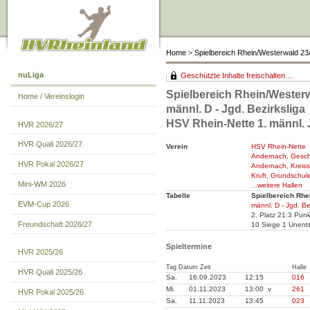
Home
>
Spielbereich Rhein/Westerwald 23
nuLiga
Geschützte Inhalte freischalten ...
Spielbereich Rhein/Westerw
Home / Vereinslogin
männl. D - Jgd. Bezirksliga
HSV Rhein-Nette 1. männl.
HVR 2026/27
HVR Quali 2026/27
Verein
HSV Rhein-Nette
Andernach, Geschw
HVR Pokal 2026/27
Andernach, Kreiss
Kruft, Grundschul
Mini-WM 2026
...weitere Hallen
Tabelle
Spielbereich Rhe
EVM-Cup 2026
männl. D - Jgd. Be
2. Platz 21:3 Pun
Freundschaft 2026/27
10 Siege 1 Unent
Spieltermine
HVR 2025/26
Tag Datum Zeit
Halle
HVR Quali 2025/26
Sa.
16.09.2023
12:15
016
Mi.
01.11.2023
13:00 v
261
HVR Pokal 2025/26
Sa.
11.11.2023
13:45
023