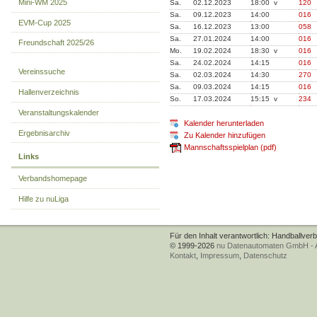
Mini-WM 2025
Sa.
02.12.2023
18:00 v
120
Sa.
09.12.2023
14:00
016
EVM-Cup 2025
Sa.
16.12.2023
13:00
058
Sa.
27.01.2024
14:00
016
Freundschaft 2025/26
Mo.
19.02.2024
18:30 v
016
Sa.
24.02.2024
14:15
016
Vereinssuche
Sa.
02.03.2024
14:30
270
Sa.
09.03.2024
14:15
016
Hallenverzeichnis
So.
17.03.2024
15:15 v
234
Veranstaltungskalender
Kalender herunterladen
Ergebnisarchiv
Zu Kalender hinzufügen
Mannschaftsspielplan (pdf)
Links
Verbandshomepage
Hilfe zu nuLiga
Für den Inhalt verantwortlich: Handballver
© 1999-2026
nu Datenautomaten GmbH - Au
Kontakt
,
Impressum
,
Datenschutz