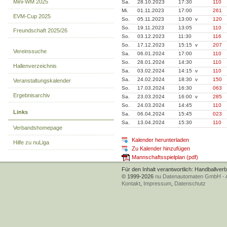
Mini-WM 2025
Sa.
28.10.2023
17:30
110
Mi.
01.11.2023
17:00
261
EVM-Cup 2025
So.
05.11.2023
13:00 v
120
So.
19.11.2023
13:05
110
Freundschaft 2025/26
So.
03.12.2023
11:30
116
So.
17.12.2023
15:15 v
207
Vereinssuche
Sa.
06.01.2024
17:00
110
So.
28.01.2024
14:30
110
Hallenverzeichnis
Sa.
03.02.2024
14:15 v
110
Sa.
24.02.2024
18:30 v
150
Veranstaltungskalender
So.
17.03.2024
16:30
063
Ergebnisarchiv
Sa.
23.03.2024
16:00 v
285
So.
24.03.2024
14:45
110
Links
Sa.
06.04.2024
15:45
023
Sa.
13.04.2024
15:30
110
Verbandshomepage
Kalender herunterladen
Hilfe zu nuLiga
Zu Kalender hinzufügen
Mannschaftsspielplan (pdf)
Für den Inhalt verantwortlich: Handballver
© 1999-2026
nu Datenautomaten GmbH - Au
Kontakt
,
Impressum
,
Datenschutz