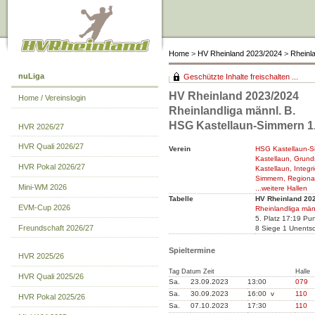
Home
>
HV Rheinland 2023/2024
>
Rheinla
nuLiga
Geschützte Inhalte freischalten ...
HV Rheinland 2023/2024
Home / Vereinslogin
Rheinlandliga männl. B.
HSG Kastellaun-Simmern 1
HVR 2026/27
HVR Quali 2026/27
Verein
HSG Kastellaun-
Kastellaun, Grund
HVR Pokal 2026/27
Kastellaun, Integr
Simmern, Regional
Mini-WM 2026
...weitere Hallen
Tabelle
HV Rheinland 20
EVM-Cup 2026
Rheinlandliga män
5. Platz 17:19 Pu
Freundschaft 2026/27
8 Siege 1 Unents
Spieltermine
HVR 2025/26
Tag Datum Zeit
Halle
HVR Quali 2025/26
Sa.
23.09.2023
13:00
079
Sa.
30.09.2023
16:00 v
110
HVR Pokal 2025/26
Sa.
07.10.2023
17:30
110