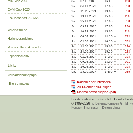
Mini-WM 2025
Sa.
07.10.2023
16:00
123
Sa.
04.11.2023
17:00
058
EVM-Cup 2025
Sa.
11.11.2023
19:00
058
So.
19.11.2023
15:00
116
Freundschaft 2025/26
Sa.
25.11.2023
17:00
058
So.
03.12.2023
17:00
120
Vereinssuche
So.
10.12.2023
15:00
110
Sa.
06.01.2024
18:30 v
273
Hallenverzeichnis
Sa.
03.02.2024
16:30 v
058
So.
18.02.2024
15:00
240
Veranstaltungskalender
Sa.
24.02.2024
15:30
023
Ergebnisarchiv
Sa.
02.03.2024
17:00
058
Sa.
09.03.2024
13:00 v
261
Links
Sa.
16.03.2024
17:00
058
Sa.
23.03.2024
17:00 v
058
Verbandshomepage
Kalender herunterladen
Hilfe zu nuLiga
Zu Kalender hinzufügen
Mannschaftsspielplan (pdf)
Für den Inhalt verantwortlich: Handballver
© 1999-2026
nu Datenautomaten GmbH - Au
Kontakt
,
Impressum
,
Datenschutz