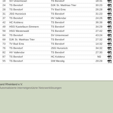
19
SV Untermosel
TS Bendorf
18:31
24
TS Bendorf
DJK St. Matthias Trier
30:23
28
TS Bendorf
TV Bad Ems
26:28
31
JSG Hunsrück
TS Bendorf
31:23
37
TS Bendorf
HV Vallendar
24:26
42
HC Koblenz
TS Bendorf
36:39
49
HSG Kastellaun-Simmern
TS Bendorf
34:29
59
HSG Westerwald
TS Bendorf
27:42
64
TS Bendorf
SV Untermosel
43:24
69
DJK St. Matthias Trier
TS Bendorf
27:32
73
TV Bad Ems
TS Bendorf
14:32
76
TS Bendorf
JSG Hunsrück
34:32
82
HV Vallendar
TS Bendorf
27:30
87
TS Bendorf
HC Koblenz
NG
55
TS Bendorf
GW Mendig
29:29
band Rheinland e.V.
tomatisierte internetgestützte Netzwerklösungen