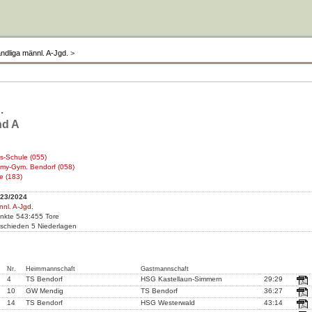
ndliga männl. A-Jgd.
>
.
nd A
es-Schule (055)
emy-Gym. Bendorf (058)
e (183)
023/2024
nnl. A-Jgd.
unkte 543:455 Tore
schieden 5 Niederlagen
Nr.
Heimmannschaft
Gastmannschaft
4
TS Bendorf
HSG Kastellaun-Simmern
29:29
10
GW Mendig
TS Bendorf
36:27
14
TS Bendorf
HSG Westerwald
43:14