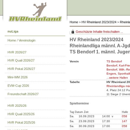
Home
>
HV Rheinland 2023/2024
>
Rheinla
nuLiga
Geschützte Inhalte freischalten ...
HV Rheinland 2023/2024
Home / Vereinslogin
Rheinlandliga männl. A-Jgd
TS Bendorf 1. männl. Juge
HVR 2026/27
HVR Quali 2026/27
Verein
TS Bendorf
Bendorf, Karl-Fri
HVR Pokal 2026/27
Bendorf, Wilh.-R
Engers, Sporthall
Mini-WM 2026
...weitere Hallen
Tabelle
HV Rheinland 2
EVM-Cup 2026
Rheinlandliga mä
4. Platz 24:12 P
Freundschaft 2026/27
11 Siege 2 Unent
Spieltermine
HVR 2025/26
Tag Datum Zeit
Halle
HVR Quali 2025/26
Sa.
16.09.2023
14:00 v
058
Sa.
23.09.2023
17:30
147
HVR Pokal 2025/26
Sa.
30.09.2023
17:00
058