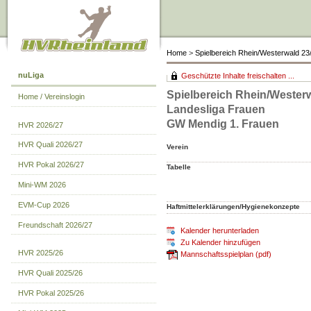
Home
>
Spielbereich Rhein/Westerwald 23
nuLiga
Geschützte Inhalte freischalten ...
Spielbereich Rhein/Westerw
Home / Vereinslogin
Landesliga Frauen
GW Mendig 1. Frauen
HVR 2026/27
HVR Quali 2026/27
Verein
HVR Pokal 2026/27
Tabelle
Mini-WM 2026
EVM-Cup 2026
Haftmittelerklärungen/Hygienekonzepte
Freundschaft 2026/27
Kalender herunterladen
Zu Kalender hinzufügen
HVR 2025/26
Mannschaftsspielplan (pdf)
HVR Quali 2025/26
HVR Pokal 2025/26