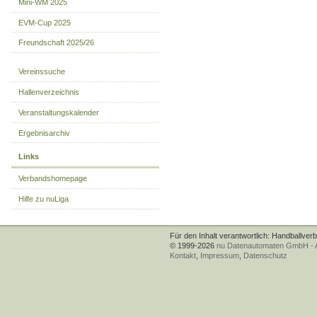
Mini-WM 2025
EVM-Cup 2025
Freundschaft 2025/26
Vereinssuche
Hallenverzeichnis
Veranstaltungskalender
Ergebnisarchiv
Links
Verbandshomepage
Hilfe zu nuLiga
Für den Inhalt verantwortlich: Handballver
© 1999-2026
nu Datenautomaten GmbH - Au
Kontakt
,
Impressum
,
Datenschutz