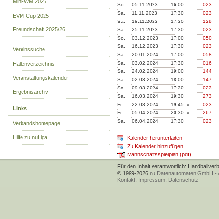
Mini-WM 2025
So.
05.11.2023
16:00
023
Sa.
11.11.2023
17:30
023
EVM-Cup 2025
Sa.
18.11.2023
17:30
129
Freundschaft 2025/26
Sa.
25.11.2023
17:30
023
So.
03.12.2023
17:00
050
Sa.
16.12.2023
17:30
023
Vereinssuche
Sa.
20.01.2024
17:00
058
Sa.
03.02.2024
17:30
016
Hallenverzeichnis
Sa.
24.02.2024
19:00
144
Veranstaltungskalender
Sa.
02.03.2024
18:00
147
Sa.
09.03.2024
17:30
023
Ergebnisarchiv
Sa.
16.03.2024
19:30
273
Fr.
22.03.2024
19:45 v
023
Links
Fr.
05.04.2024
20:30 v
267
Sa.
06.04.2024
17:30
023
Verbandshomepage
Hilfe zu nuLiga
Kalender herunterladen
Zu Kalender hinzufügen
Mannschaftsspielplan (pdf)
Für den Inhalt verantwortlich: Handballver
© 1999-2026
nu Datenautomaten GmbH - Au
Kontakt
,
Impressum
,
Datenschutz