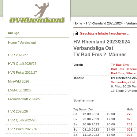
Home
>
HV Rheinland 2023/2024
>
Verban
nuLiga
Geschützte Inhalte freischalten ...
HV Rheinland 2023/2024
Home / Vereinslogin
Verbandsliga Ost
TV Bad Ems 2. Männer
HVR 2026/27
HVR Quali 2026/27
Verein
TV Bad Ems
Bad Ems, Hasenkü
HVR Pokal 2026/27
Bad Ems, Silberau
Tabelle
HV Rheinland 20
Mini-WM 2026
Verbandsliga Ost
6. Platz 20:20 Pu
EVM-Cup 2026
10 Siege 0 Unent
Freundschaft 2026/27
Spieltermine
Tag Datum Zeit
Halle
HVR 2025/26
Sa.
16.09.2023
19:00
279
Sa.
23.09.2023
17:30
023
HVR Quali 2025/26
Sa.
30.09.2023
20:00
261
HVR Pokal 2025/26
So.
08.10.2023
14:00
023
Sa.
14.10.2023
18:00
023