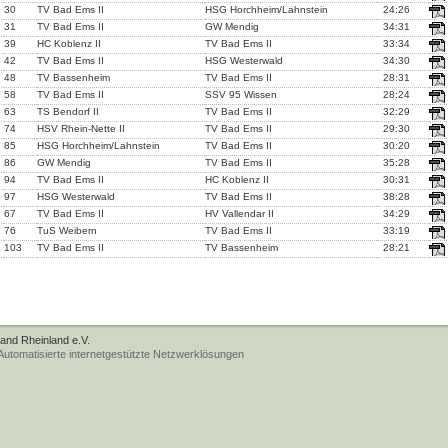
30
TV Bad Ems II
HSG Horchheim/Lahnstein
24:26
31
TV Bad Ems II
GW Mendig
34:31
39
HC Koblenz II
TV Bad Ems II
33:34
42
TV Bad Ems II
HSG Westerwald
34:30
48
TV Bassenheim
TV Bad Ems II
28:31
58
TV Bad Ems II
SSV 95 Wissen
28:24
63
TS Bendorf II
TV Bad Ems II
32:29
74
HSV Rhein-Nette II
TV Bad Ems II
29:30
85
HSG Horchheim/Lahnstein
TV Bad Ems II
30:20
86
GW Mendig
TV Bad Ems II
35:28
94
TV Bad Ems II
HC Koblenz II
30:31
97
HSG Westerwald
TV Bad Ems II
38:28
67
TV Bad Ems II
HV Vallendar II
34:29
76
TuS Weibern
TV Bad Ems II
33:19
103
TV Bad Ems II
TV Bassenheim
28:21
band Rheinland e.V.
tomatisierte internetgestützte Netzwerklösungen