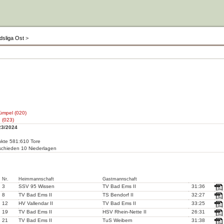
dsliga Ost
>
mpel (020)
 (023)
23/2024
nkte 581:610 Tore
schieden 10 Niederlagen
Nr.
Heimmannschaft
Gastmannschaft
3
SSV 95 Wissen
TV Bad Ems II
31:36
8
TV Bad Ems II
TS Bendorf II
32:27
12
HV Vallendar II
TV Bad Ems II
33:25
19
TV Bad Ems II
HSV Rhein-Nette II
26:31
21
TV Bad Ems II
TuS Weibern
31:38