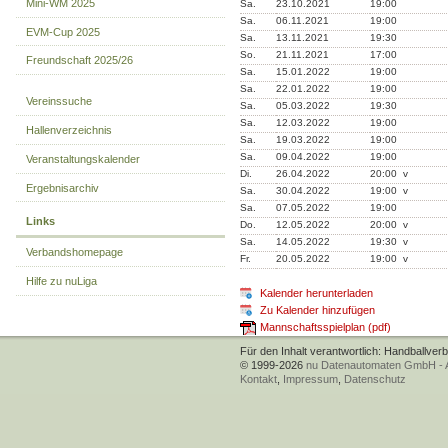
Mini-WM 2025
Sa.
23.10.2021
19:00
Sa.
06.11.2021
19:00
EVM-Cup 2025
Sa.
13.11.2021
19:30
So.
21.11.2021
17:00
Freundschaft 2025/26
Sa.
15.01.2022
19:00
Sa.
22.01.2022
19:00
Vereinssuche
Sa.
05.03.2022
19:30
Sa.
12.03.2022
19:00
Hallenverzeichnis
Sa.
19.03.2022
19:00
Sa.
09.04.2022
19:00
Veranstaltungskalender
Di.
26.04.2022
20:00 v
Ergebnisarchiv
Sa.
30.04.2022
19:00 v
Sa.
07.05.2022
19:00
Links
Do.
12.05.2022
20:00 v
Sa.
14.05.2022
19:30 v
Verbandshomepage
Fr.
20.05.2022
19:00 v
Hilfe zu nuLiga
Kalender herunterladen
Zu Kalender hinzufügen
Mannschaftsspielplan (pdf)
Für den Inhalt verantwortlich: Handballver
© 1999-2026
nu Datenautomaten GmbH - Au
Kontakt
,
Impressum
,
Datenschutz