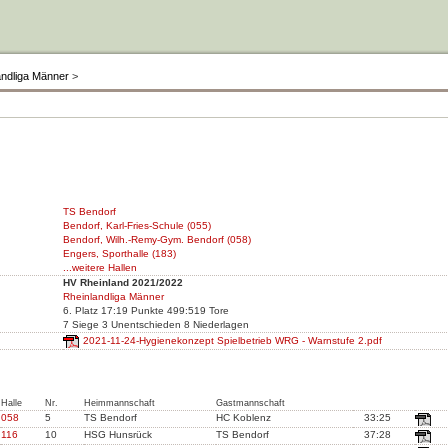
andliga Männer
>
TS Bendorf
Bendorf, Karl-Fries-Schule (055)
Bendorf, Wilh.-Remy-Gym. Bendorf (058)
Engers, Sporthalle (183)
...weitere Hallen
HV Rheinland 2021/2022
Rheinlandliga Männer
6. Platz 17:19 Punkte 499:519 Tore
7 Siege 3 Unentschieden 8 Niederlagen
2021-11-24-Hygienekonzept Spielbetrieb WRG - Warnstufe 2.pdf
Halle
Nr.
Heimmannschaft
Gastmannschaft
058
5
TS Bendorf
HC Koblenz
33:25
116
10
HSG Hunsrück
TS Bendorf
37:28