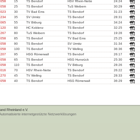
058
15
TS Bendorf
HSV Rhein-Nette
24:24
058
25
TS Bendorf
TuS Weibern
30:29
023
30
TV Bad Ems
TS Bendorf
31:23
234
35
SV Urmitz
TS Bendorf
28:31
065
55
TV Bitburg
TS Bendorf
34:24
120
60
HC Koblenz
TS Bendorf
32:25
267
80
TuS Weibern
TS Bendorf
19:28
058
85
TS Bendorf
TV Bad Ems
25:25
058
90
TS Bendorf
SV Urmitz
31:34
058
100
TS Bendorf
TV Welling
36:36
207
95
HSG Römerwall
TS Bendorf
26:17
058
65
TS Bendorf
HSG Hunsrück
25:30
058
110
TS Bendorf
TV Bitburg
28:26
016
70
HSV Rhein-Nette
TS Bendorf
26:22
270
45
TV Welling
TS Bendorf
28:33
058
40
TS Bendorf
HSG Römerwall
36:29
band Rheinland e.V.
tomatisierte internetgestützte Netzwerklösungen