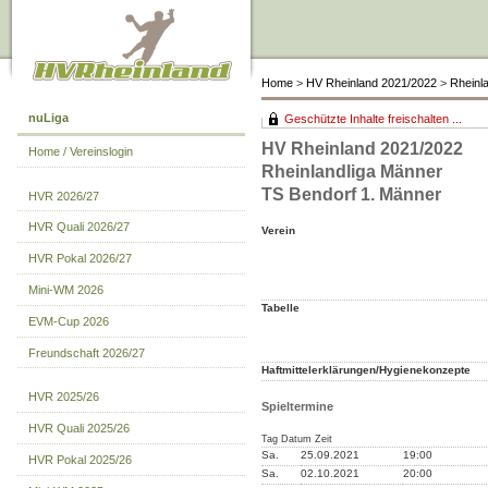
Home
>
HV Rheinland 2021/2022
>
Rheinl
nuLiga
Geschützte Inhalte freischalten ...
HV Rheinland 2021/2022
Home / Vereinslogin
Rheinlandliga Männer
TS Bendorf 1. Männer
HVR 2026/27
HVR Quali 2026/27
Verein
HVR Pokal 2026/27
Mini-WM 2026
Tabelle
EVM-Cup 2026
Freundschaft 2026/27
Haftmittelerklärungen/Hygienekonzepte
HVR 2025/26
Spieltermine
HVR Quali 2025/26
Tag Datum Zeit
Sa.
25.09.2021
19:00
HVR Pokal 2025/26
Sa.
02.10.2021
20:00