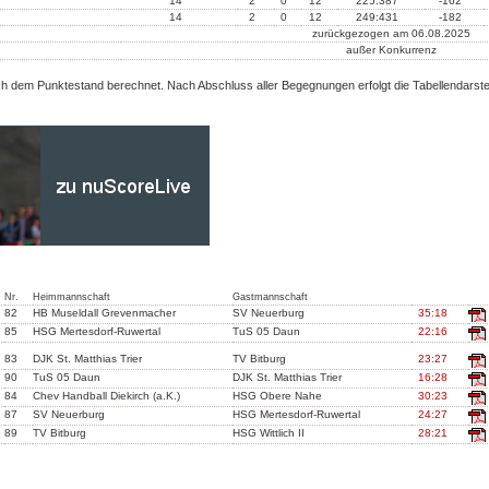
14
2
0
12
225:387
-162
14
2
0
12
249:431
-182
zurückgezogen am 06.08.2025
außer Konkurrenz
ch dem Punktestand berechnet. Nach Abschluss aller Begegnungen erfolgt die Tabellendarste
Nr.
Heimmannschaft
Gastmannschaft
82
HB Museldall Grevenmacher
SV Neuerburg
35:18
85
HSG Mertesdorf-Ruwertal
TuS 05 Daun
22:16
83
DJK St. Matthias Trier
TV Bitburg
23:27
90
TuS 05 Daun
DJK St. Matthias Trier
16:28
84
Chev Handball Diekirch (a.K.)
HSG Obere Nahe
30:23
87
SV Neuerburg
HSG Mertesdorf-Ruwertal
24:27
89
TV Bitburg
HSG Wittlich II
28:21