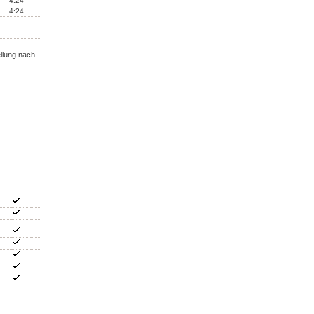
4:24
4:24
llung nach