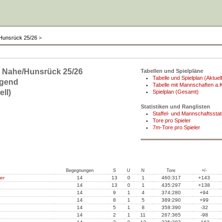
e/Hunsrück 25/26
>
u. Nahe/Hunsrück 25/26
Tabellen und Spielpläne
Tabelle und Spielplan (Aktuell
ugend
Tabelle mit Mannschaften a.K
ll)
Spielplan (Gesamt)
Statistiken und Ranglisten
Staffel- und Mannschaftsstati
Tore pro Spieler
7m-Tore pro Spieler
Begegnungen
S
U
N
Tore
+/-
er
14
13
0
1
460:317
+143
14
13
0
1
435:297
+138
14
9
1
4
374:280
+94
14
8
1
5
389:290
+99
14
5
1
8
358:390
-32
14
2
1
11
267:365
-98