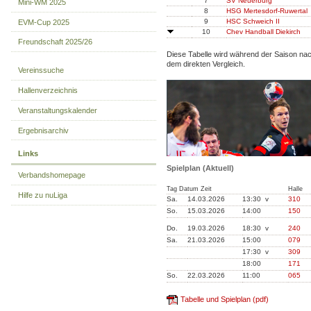
7
SV Neuerburg
Mini-WM 2025
8
HSG Mertesdorf-Ruwertal
9
HSC Schweich II
EVM-Cup 2025
10
Chev Handball Diekirch
Freundschaft 2025/26
Diese Tabelle wird während der Saison na
dem direkten Vergleich.
Vereinssuche
Hallenverzeichnis
Veranstaltungskalender
Ergebnisarchiv
Links
Spielplan (Aktuell)
Verbandshomepage
Tag Datum Zeit
Halle
Hilfe zu nuLiga
Sa.
14.03.2026
13:30 v
310
So.
15.03.2026
14:00
150
Do.
19.03.2026
18:30 v
240
Sa.
21.03.2026
15:00
079
17:30 v
309
18:00
171
So.
22.03.2026
11:00
065
Tabelle und Spielplan (pdf)