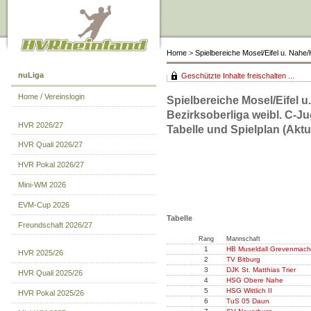
Home
>
Spielbereiche Mosel/Eifel u. Nah
nuLiga
Geschützte Inhalte freischalten ...
Home / Vereinslogin
Spielbereiche Mosel/Eifel 
Bezirksoberliga weibl. C-J
HVR 2026/27
Tabelle und Spielplan (Aktue
HVR Quali 2026/27
HVR Pokal 2026/27
Mini-WM 2026
EVM-Cup 2026
Tabelle
Freundschaft 2026/27
Rang
Mannschaft
1
HB Museldall Grevenmach
HVR 2025/26
2
TV Bitburg
3
DJK St. Matthias Trier
HVR Quali 2025/26
4
HSG Obere Nahe
5
HSG Wittlich II
HVR Pokal 2025/26
6
TuS 05 Daun