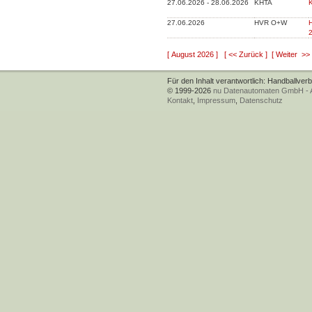
27.06.2026 - 28.06.2026
KHTA
K
27.06.2026
HVR O+W
H
[ August 2026 ]
[ << Zurück ]
[ Weiter >> 
Für den Inhalt verantwortlich: Handballver
© 1999-2026
nu Datenautomaten GmbH - Au
Kontakt
,
Impressum
,
Datenschutz