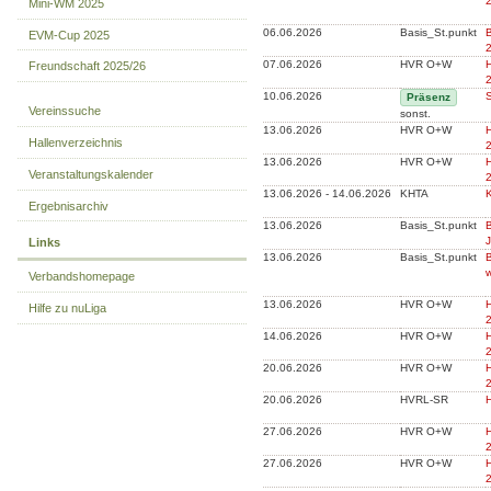
Mini-WM 2025
06.06.2026
Basis_St.punkt
B
EVM-Cup 2025
07.06.2026
HVR O+W
H
Freundschaft 2025/26
10.06.2026
S
Präsenz
Vereinssuche
sonst.
13.06.2026
HVR O+W
H
Hallenverzeichnis
13.06.2026
HVR O+W
H
Veranstaltungskalender
13.06.2026 - 14.06.2026
KHTA
K
Ergebnisarchiv
13.06.2026
Basis_St.punkt
B
Links
13.06.2026
Basis_St.punkt
B
Verbandshomepage
13.06.2026
HVR O+W
H
Hilfe zu nuLiga
14.06.2026
HVR O+W
H
20.06.2026
HVR O+W
H
20.06.2026
HVRL-SR
27.06.2026
HVR O+W
H
27.06.2026
HVR O+W
H