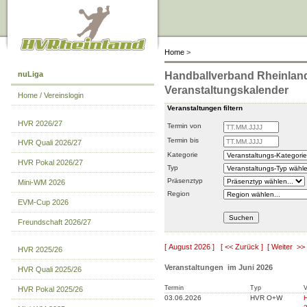
Home
>
nuLiga
Handballverband Rheinland
Veranstaltungskalender
Home / Vereinslogin
Veranstaltungen filtern
HVR 2026/27
Termin von
Termin bis
HVR Quali 2026/27
Kategorie
HVR Pokal 2026/27
Typ
Präsenztyp
Mini-WM 2026
Region
EVM-Cup 2026
Freundschaft 2026/27
[ August 2026 ]
[ << Zurück ]
[ Weiter >> 
HVR 2025/26
Veranstaltungen im Juni 2026
HVR Quali 2025/26
Termin
Typ
V
HVR Pokal 2025/26
03.06.2026
HVR O+W
H