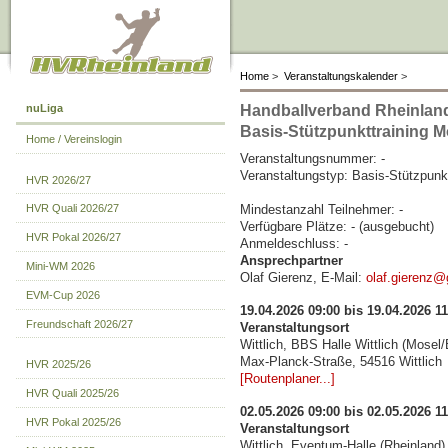
Home
>
Veranstaltungskalender
>
nuLiga
Handballverband Rheinland
Basis-Stützpunkttraining M
Home / Vereinslogin
Veranstaltungsnummer: -
Veranstaltungstyp: Basis-Stützpunkt
HVR 2026/27
Mindestanzahl Teilnehmer: -
HVR Quali 2026/27
Verfügbare Plätze: - (ausgebucht)
HVR Pokal 2026/27
Anmeldeschluss: -
Ansprechpartner
Mini-WM 2026
Olaf Gierenz, E-Mail:
olaf.gierenz
EVM-Cup 2026
19.04.2026 09:00 bis 19.04.2026 11
Freundschaft 2026/27
Veranstaltungsort
Wittlich, BBS Halle Wittlich (Mosel/E
Max-Planck-Straße, 54516 Wittlich
HVR 2025/26
[Routenplaner...]
HVR Quali 2025/26
02.05.2026 09:00 bis 02.05.2026 11
HVR Pokal 2025/26
Veranstaltungsort
Wittlich, Eventum-Halle (Rheinland)