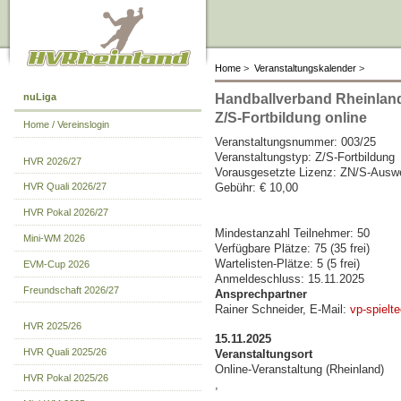
Home
>
Veranstaltungskalender
>
nuLiga
Handballverband Rheinland
Z/S-Fortbildung online
Home / Vereinslogin
Veranstaltungsnummer: 003/25
Veranstaltungstyp: Z/S-Fortbildung
HVR 2026/27
Vorausgesetzte Lizenz: ZN/S-Ausw
Gebühr: € 10,00
HVR Quali 2026/27
HVR Pokal 2026/27
Mindestanzahl Teilnehmer: 50
Mini-WM 2026
Verfügbare Plätze: 75 (35 frei)
Wartelisten-Plätze: 5 (5 frei)
EVM-Cup 2026
Anmeldeschluss: 15.11.2025
Freundschaft 2026/27
Ansprechpartner
Rainer Schneider, E-Mail:
vp-spielt
HVR 2025/26
15.11.2025
HVR Quali 2025/26
Veranstaltungsort
Online-Veranstaltung (Rheinland)
HVR Pokal 2025/26
,