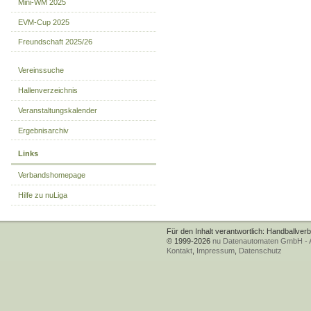
Mini-WM 2025
EVM-Cup 2025
Freundschaft 2025/26
Vereinssuche
Hallenverzeichnis
Veranstaltungskalender
Ergebnisarchiv
Links
Verbandshomepage
Hilfe zu nuLiga
Für den Inhalt verantwortlich: Handballver
© 1999-2026
nu Datenautomaten GmbH - Au
Kontakt
,
Impressum
,
Datenschutz